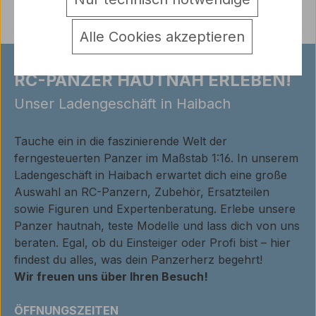
Alle Cookies akzeptieren
RC-PANZER HAUTNAH ERLEBEN!
Unser Ladengeschäft in Haibach
Tauche ein in die faszinierende Welt der
ferngesteuerten Panzer im Maßstab 1:16. In unserem
Ladengeschäft in Haibach erwartet dich eine große
Auswahl an RC-Panzern, Zubehör, Ersatzteilen
sowie Figuren und Expertenberatung. Erlebe unsere
Panzer hautnah, teste Modelle und lass dich von uns
beraten. Egal, ob du Einsteiger oder Profi bist – hier
findest du alles, was dein Panzerherz begehrt!
Wir freuen uns über Ihren Besuch!
ÖFFNUNGSZEITEN