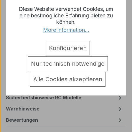
Diese Website verwendet Cookies, um
eine bestmögliche Erfahrung bieten zu
Zum Merkzettel hinzufügen
können.
Produktnummer:
AS3909-B
More information...
Konfigurieren
Beschreibung
Russischer RC Panzer T-34/85 1:16 Profi-Edition –
Nur technisch notwendige
Taigen V3 mit 6mm Schussfunktion und
Kanonenrauch Ein Meisterwerk…
Mehr
Alle Cookies akzeptieren
Hersteller
Sicherheitshinweise RC Modelle
Warnhinweise
Bewertungen