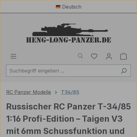
Deutsch
Zum Hauptinhalt springen
Du hast 0 Produ
Ware
RC Panzer Modelle
T34/85
Russischer RC Panzer T-34/85
1:16 Profi-Edition – Taigen V3
mit 6mm Schussfunktion und