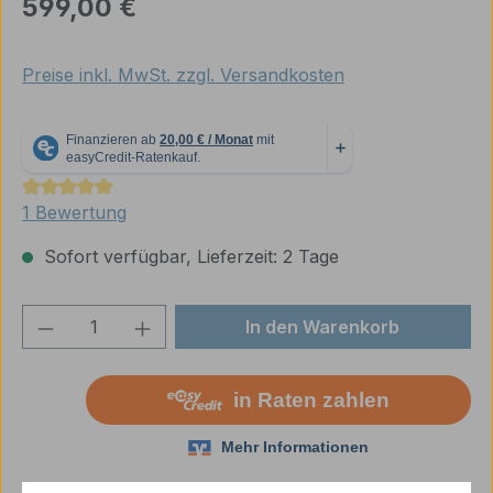
Regulärer Preis:
599,00 €
Preise inkl. MwSt. zzgl. Versandkosten
Durchschnittliche Bewertung von 5 von 5 Sternen
1 Bewertung
Sofort verfügbar, Lieferzeit: 2 Tage
Produkt Anzahl: Gib den gewünschten We
In den Warenkorb