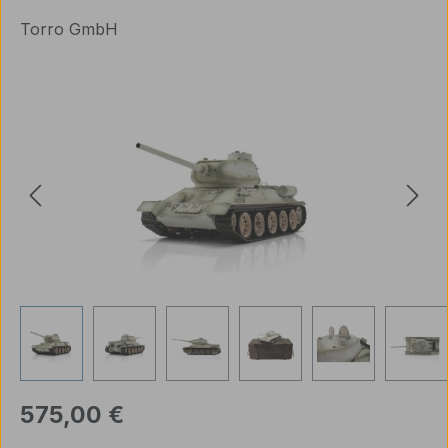
Torro GmbH
Bildergalerie überspringen
Regulärer Preis:
575,00 €