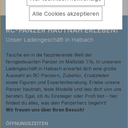
Alle Cookies akzeptieren
RC-PANZER HAUTNAH ERLEBEN!
Unser Ladengeschäft in Haibach
Tauche ein in die faszinierende Welt der
ferngesteuerten Panzer im Maßstab 1:16. In unserem
Ladengeschäft in Haibach erwartet dich eine große
Auswahl an RC-Panzern, Zubehör, Ersatzteilen
sowie Figuren und Expertenberatung. Erlebe unsere
Panzer hautnah, teste Modelle und lass dich von uns
beraten. Egal, ob du Einsteiger oder Profi bist – hier
findest du alles, was dein Panzerherz begehrt!
Wir freuen uns über Ihren Besuch!
ÖFFNUNGSZEITEN