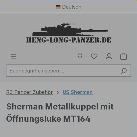
Deutsch
Zum Hauptinhalt springen
Du hast 0 Produ
Ware
RC Panzer Zubehör
US Sherman
Sherman Metallkuppel mit
Öffnungsluke MT164