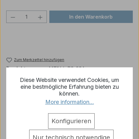
Produkt Anzahl: Gib den gewünschten We
In den Warenkorb
Zum Merkzettel hinzufügen
Produktnummer:
MT164-R3-03A
Diese Website verwendet Cookies, um
eine bestmögliche Erfahrung bieten zu
können.
Beschreibung
More information...
1x Sherman Metallkuppel mit Öffnungsluke
Mehr
Warnhinweise
Konfigurieren
Bewertungen
Nur technisch notwendige