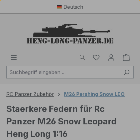
Deutsch
Zum Hauptinhalt springen
Du hast 0 Produ
Ware
RC Panzer Zubehör
M26 Pershing Snow LEO
Staerkere Federn für Rc
Panzer M26 Snow Leopard
Heng Long 1:16