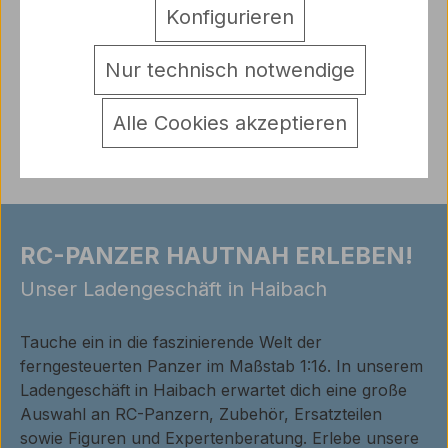
Federn
Mehr
Konfigurieren
Hersteller
Nur technisch notwendige
Warnhinweise
Bewertungen
Alle Cookies akzeptieren
RC-PANZER HAUTNAH ERLEBEN!
Unser Ladengeschäft in Haibach
Tauche ein in die faszinierende Welt der
ferngesteuerten Panzer im Maßstab 1:16. In unserem
Ladengeschäft in Haibach erwartet dich eine große
Auswahl an RC-Panzern, Zubehör, Ersatzteilen
sowie Figuren und Expertenberatung. Erlebe unsere