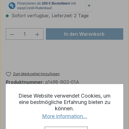
Sofort verfügbar, Lieferzeit: 2 Tage
Produkt Anzahl: Gib den gewünschten We
In den Warenkorb
Zum Merkzettel hinzufügen
Produktnummer:
p1498-R03-01A
Diese Website verwendet Cookies, um
eine bestmögliche Erfahrung bieten zu
Beschreibung
können.
Staerkere Federn für Rc Panzer M26 Snow
More information...
Leopard Heng Long 1:16 1 x Set bestehend aus 12