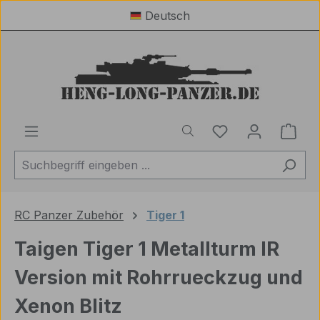
Deutsch
Zum Hauptinhalt springen
Du hast 0 Produ
Ware
RC Panzer Zubehör
Tiger 1
Taigen Tiger 1 Metallturm IR
Version mit Rohrrueckzug und
Xenon Blitz