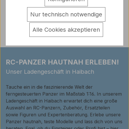
Warnhinweise
Nur technisch notwendige
Bewertungen
Alle Cookies akzeptieren
RC-PANZER HAUTNAH ERLEBEN!
Unser Ladengeschäft in Haibach
Tauche ein in die faszinierende Welt der
ferngesteuerten Panzer im Maßstab 1:16. In unserem
Ladengeschäft in Haibach erwartet dich eine große
Auswahl an RC-Panzern, Zubehör, Ersatzteilen
sowie Figuren und Expertenberatung. Erlebe unsere
Panzer hautnah, teste Modelle und lass dich von uns
beraten. Egal, ob du Einsteiger oder Profi bist – hier