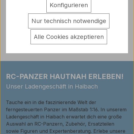
Mehr
Konfigurieren
Hersteller
Nur technisch notwendige
Warnhinweise
Bewertungen
Alle Cookies akzeptieren
RC-PANZER HAUTNAH ERLEBEN!
Unser Ladengeschäft in Haibach
Tauche ein in die faszinierende Welt der
ferngesteuerten Panzer im Maßstab 1:16. In unserem
Ladengeschäft in Haibach erwartet dich eine große
Auswahl an RC-Panzern, Zubehör, Ersatzteilen
sowie Figuren und Expertenberatung. Erlebe unsere