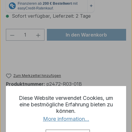
Sofort verfügbar, Lieferzeit: 2 Tage
Produkt Anzahl: Gib den gewünschten We
In den Warenkorb
Zum Merkzettel hinzufügen
Produktnummer:
p2472-R03-01B
Diese Website verwendet Cookies, um
eine bestmögliche Erfahrung bieten zu
Beschreibung
können.
Tiger 1 Kunststoff Schlauchset mit Halterung für die
More information...
frühe Version 1:16 Lieferumfang: wie abgebildet