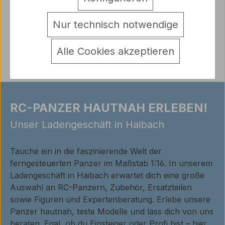
Warnhinweise
Nur technisch notwendige
Bewertungen
Alle Cookies akzeptieren
RC-PANZER HAUTNAH ERLEBEN!
Unser Ladengeschäft in Haibach
Tauche ein in die faszinierende Welt der
ferngesteuerten Panzer im Maßstab 1:16. In unserem
Ladengeschäft in Haibach erwartet dich eine große
Auswahl an RC-Panzern, Zubehör, Ersatzteilen
sowie Figuren und Expertenberatung. Erlebe unsere
Panzer hautnah, teste Modelle und lass dich von uns
beraten. Egal, ob du Einsteiger oder Profi bist – hier