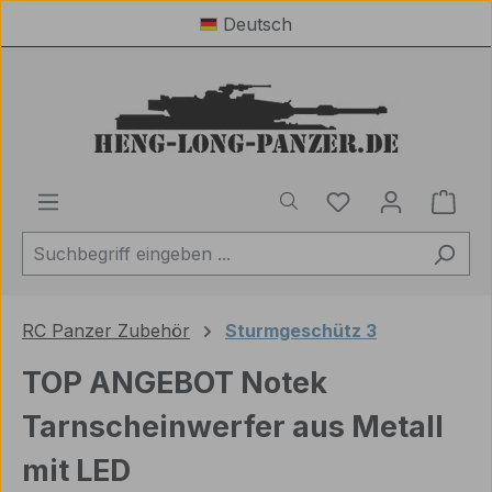
Deutsch
Zum Hauptinhalt springen
Du hast 0 Produ
Ware
RC Panzer Zubehör
Sturmgeschütz 3
TOP ANGEBOT Notek
Tarnscheinwerfer aus Metall
mit LED