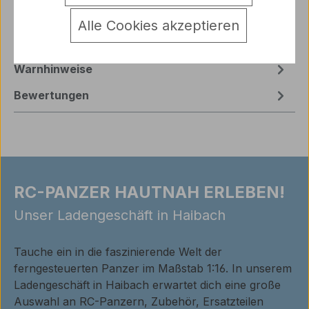
Jagdtiger KÖNIGSTIGER Details/Lieferumfang: *
18…
Mehr
Alle Cookies akzeptieren
Hersteller
Warnhinweise
Bewertungen
RC-PANZER HAUTNAH ERLEBEN!
Unser Ladengeschäft in Haibach
Tauche ein in die faszinierende Welt der
ferngesteuerten Panzer im Maßstab 1:16. In unserem
Ladengeschäft in Haibach erwartet dich eine große
Auswahl an RC-Panzern, Zubehör, Ersatzteilen