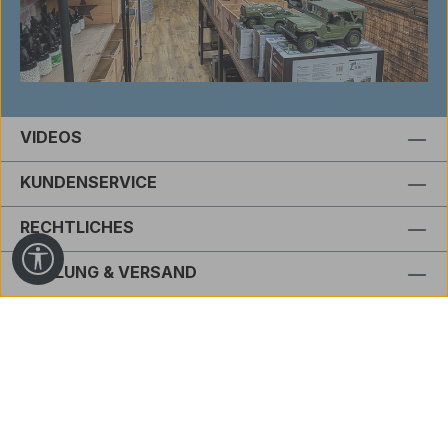
VIDEOS
KUNDENSERVICE
RECHTLICHES
Werkzeugleiste anzeigen
ZAHLUNG & VERSAND
BEWERTUNGEN
Bestellung widerrufen
Alle Preise inkl. gesetzl. Mehrwertsteuer zzgl.
Versandkosten
und ggf. Nachnahmegebühren, wenn nicht