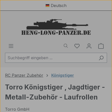
Deutsch
Zum Hauptinhalt springen
Du hast 0 Produ
Ware
RC Panzer Zubehör
Königstiger
Torro Königstiger , Jagdtiger -
Metall-Zubehör - Laufrollen
Torro GmbH