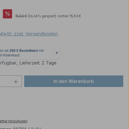
is:
%
Regulärer Preis:
15,53 €
(26.66% gespart)
vorher 15,53 €
. MwSt. zzgl. Versandkosten
fügbar, Lieferzeit: 2 Tage
 Anzahl: Gib den gewünschten Wert ein 
In den Warenkorb
ttel hinzufügen