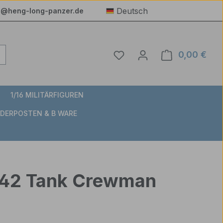
Deutsch
e@heng-long-panzer.de
Du hast 0 Produkte auf 
0,00 €
Ware
1/16 MILITÄRFIGUREN
DERPOSTEN & B WARE
1942 Tank Crewman