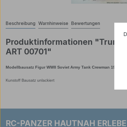
Beschreibung
Warnhinweise
Bewertungen
D
Produktinformationen "Trumpe
ART 00701"
Modellbausatz Figur WWII Soviet Army Tank Crewman 1942 Tr
Kunstoff Bausatz unlackiert
RC-PANZER HAUTNAH ERLEBE