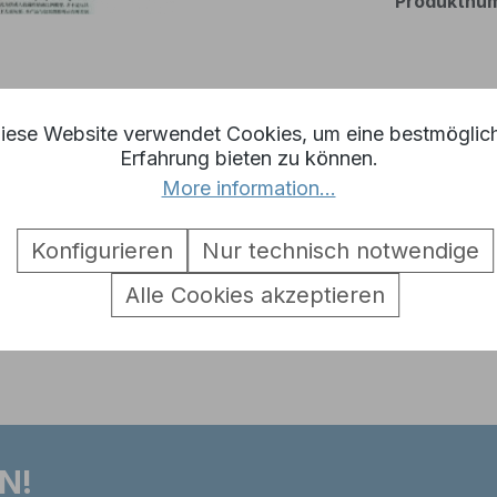
Produktnu
iese Website verwendet Cookies, um eine bestmöglic
ter Figur Bausatz KIT WWII So
Erfahrung bieten zu können.
More information...
Konfigurieren
Nur technisch notwendige
umpeter 00701
Alle Cookies akzeptieren
N!