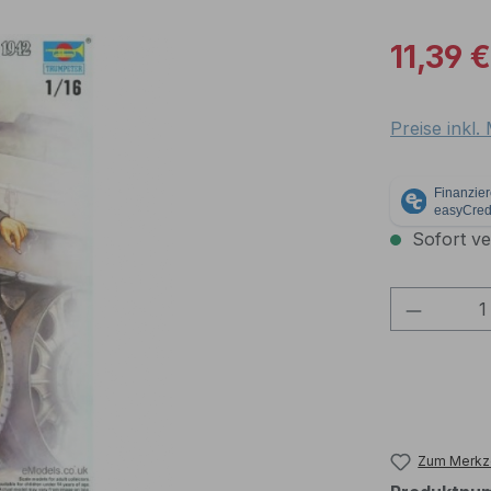
Verkaufspre
11,39 €
Preise inkl
Sofort ver
Produkt
Zum Merkze