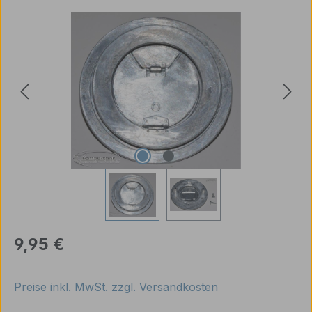
Bildergalerie überspringen
Regulärer Preis:
9,95 €
Preise inkl. MwSt. zzgl. Versandkosten