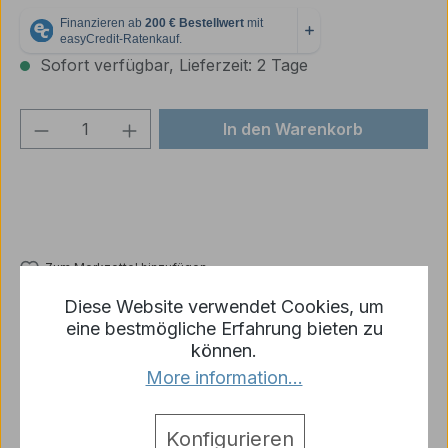
Sofort verfügbar, Lieferzeit: 2 Tage
Produkt Anzahl: Gib den gewünschten We
In den Warenkorb
Zum Merkzettel hinzufügen
Produktnummer:
MT138-R3-03A
Diese Website verwendet Cookies, um
eine bestmögliche Erfahrung bieten zu
können.
More information...
Beschreibung
1 x Turmluke aus Metall für StuG 3 Panzer 1:16
Konfigurieren
Mehr