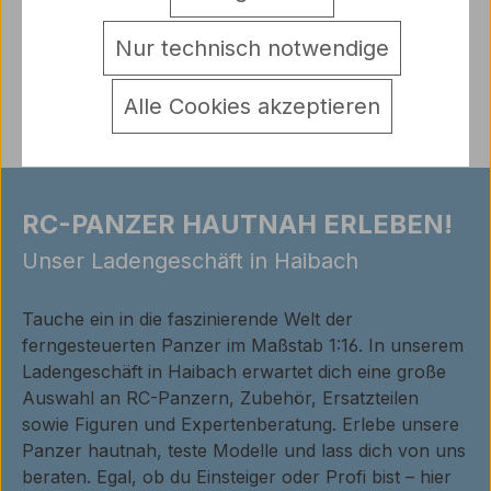
Warnhinweise
Nur technisch notwendige
Bewertungen
Alle Cookies akzeptieren
RC-PANZER HAUTNAH ERLEBEN!
Unser Ladengeschäft in Haibach
Tauche ein in die faszinierende Welt der
ferngesteuerten Panzer im Maßstab 1:16. In unserem
Ladengeschäft in Haibach erwartet dich eine große
Auswahl an RC-Panzern, Zubehör, Ersatzteilen
sowie Figuren und Expertenberatung. Erlebe unsere
Panzer hautnah, teste Modelle und lass dich von uns
beraten. Egal, ob du Einsteiger oder Profi bist – hier