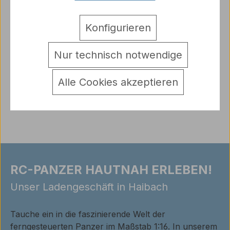
Winter Metallkette Späte Version Panther Ausf. G/F
Konfigurieren
und Jagdpanther 1:16 Taigen High Quality
Metallketten mit Eisgrei…
Mehr
Nur technisch notwendige
Hersteller
Warnhinweise
Alle Cookies akzeptieren
Bewertungen
RC-PANZER HAUTNAH ERLEBEN!
Unser Ladengeschäft in Haibach
Tauche ein in die faszinierende Welt der
ferngesteuerten Panzer im Maßstab 1:16. In unserem