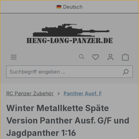
Deutsch
Zum Hauptinhalt springen
Du hast 0 Produ
Ware
RC Panzer Zubehör
Panther Ausf. F
Winter Metallkette Späte
Version Panther Ausf. G/F und
Jagdpanther 1:16