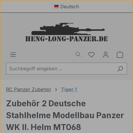
Deutsch
Zum Hauptinhalt springen
Du hast 0 Produ
Ware
RC Panzer Zubehör
Tiger 1
Zubehör 2 Deutsche
Stahlhelme Modellbau Panzer
WK II. Helm MT068