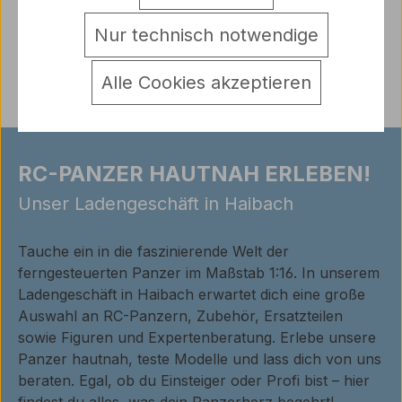
Warnhinweise
Nur technisch notwendige
Bewertungen
Alle Cookies akzeptieren
RC-PANZER HAUTNAH ERLEBEN!
Unser Ladengeschäft in Haibach
Tauche ein in die faszinierende Welt der
ferngesteuerten Panzer im Maßstab 1:16. In unserem
Ladengeschäft in Haibach erwartet dich eine große
Auswahl an RC-Panzern, Zubehör, Ersatzteilen
sowie Figuren und Expertenberatung. Erlebe unsere
Panzer hautnah, teste Modelle und lass dich von uns
beraten. Egal, ob du Einsteiger oder Profi bist – hier
findest du alles, was dein Panzerherz begehrt!