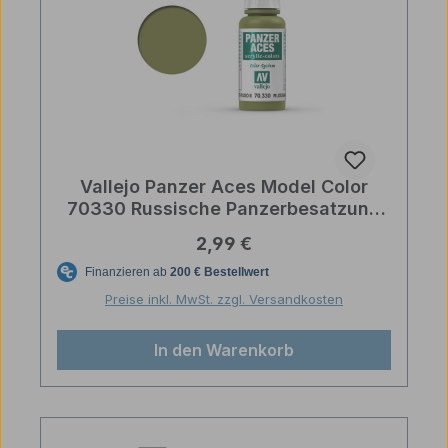
Vallejo Panzer Aces Model Color
70330 Russische Panzerbesatzung
Highlights II Farbe
Regulärer Preis:
2,99 €
Preise inkl. MwSt. zzgl. Versandkosten
In den Warenkorb