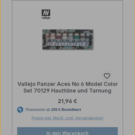
Vallejo Panzer Aces No 6 Model Color
Set 70129 Hauttöne und Tarnung
Regulärer Preis:
21,96 €
Preise inkl. MwSt. zzgl. Versandkosten
In den Warenkorb