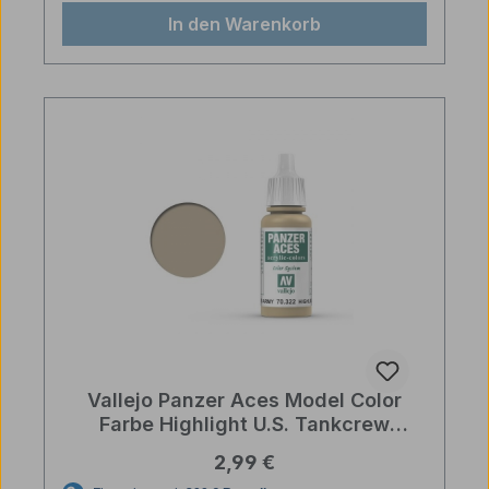
In den Warenkorb
Vallejo Panzer Aces Model Color
Farbe Highlight U.S. Tankcrew
Fläschchen 17 ml
Regulärer Preis:
2,99 €