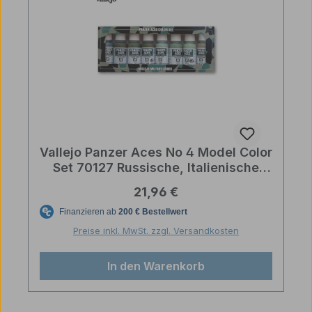
Vallejo Panzer Aces No 4 Model Color
Set 70127 Russische, Italienische
und Japanische
Regulärer Preis:
21,96 €
Panzerbesatzungsuniformen
Preise inkl. MwSt. zzgl. Versandkosten
In den Warenkorb