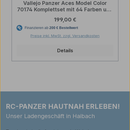
Vallejo Panzer Aces Model Color
70174 Komplettset mit 64 Farben und
8 Zusätzen im Tragekoffer
Regulärer Preis:
199,00 €
Preise inkl. MwSt. zzgl. Versandkosten
Details
RC-PANZER HAUTNAH ERLEBEN!
Unser Ladengeschäft in Haibach