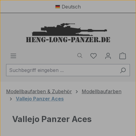
Deutsch
Zum Hauptinhalt springen
Du hast 0 Produ
Ware
Modellbaufarben & Zubehör
Modellbaufarben
Vallejo Panzer Aces
Vallejo Panzer Aces