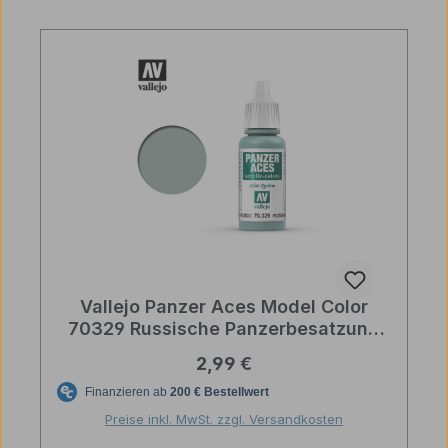
Vallejo Panzer Aces Model Color
70329 Russische Panzerbesatzung
Highlights I Farbe
Regulärer Preis:
2,99 €
Preise inkl. MwSt. zzgl. Versandkosten