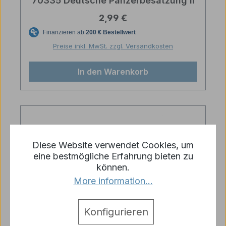
70335 Deutsche Panzerbesatzung II
Regulärer Preis:
2,99 €
Preise inkl. MwSt. zzgl. Versandkosten
In den Warenkorb
Diese Website verwendet Cookies, um
eine bestmögliche Erfahrung bieten zu
können.
More information...
Konfigurieren