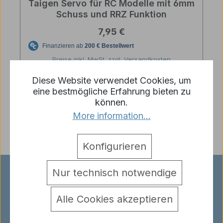
Taigen Servo für RC Modelle mit 6mm
Schuss und RRZ Funktion
Regulärer Preis:
7,95 €
Preise inkl. MwSt. zzgl. Versandkosten
Diese Website verwendet Cookies, um
Details
eine bestmögliche Erfahrung bieten zu
können.
More information...
Konfigurieren
Nur technisch notwendige
RC-PANZER HAUTNAH ERLEBEN!
Unser Ladengeschäft in Haibach
Alle Cookies akzeptieren