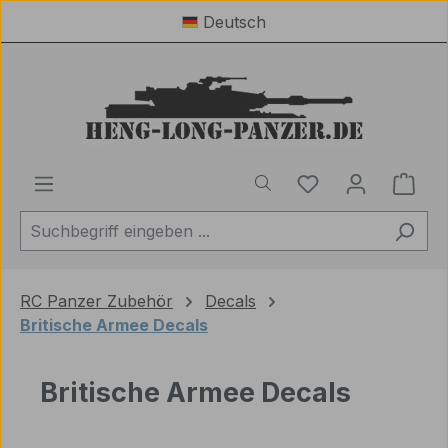
Deutsch
Zum Hauptinhalt springen
Du hast 0 Produ
Ware
RC Panzer Zubehör
Decals
Britische Armee Decals
Britische Armee Decals