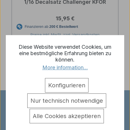
1/16 Decalsatz Challenger KFOR
Regulärer Preis:
15,95 €
Preise inkl. MwSt. zzgl. Versandkosten
Diese Website verwendet Cookies, um
In den Warenkorb
eine bestmögliche Erfahrung bieten zu
können.
More information...
Konfigurieren
Nur technisch notwendige
RC-PANZER HAUTNAH ERLEBEN!
Unser Ladengeschäft in Haibach
Alle Cookies akzeptieren