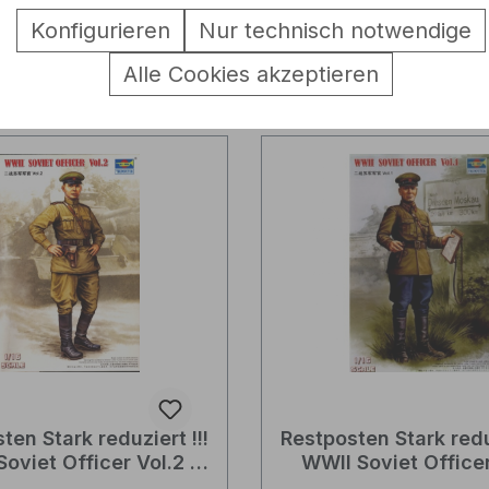
kl. MwSt. zzgl. Versandkosten
Preise inkl. MwSt. zzgl. Ver
Konfigurieren
Nur technisch notwendige
In den Warenkorb
In den Warenkor
Alle Cookies akzeptieren
ten Stark reduziert !!!
Restposten Stark reduz
oviet Officer Vol.2 ·
WWII Soviet Officer
ssischer Offizier
Russischer Offiz