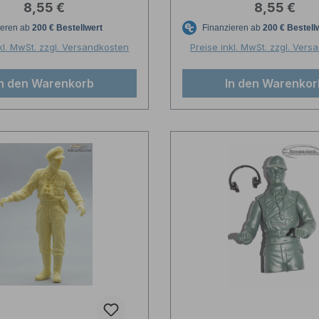
Regulärer Preis:
Regulärer P
8,55 €
8,55 €
eter · Maßstab 1:16
Trumpeter Bausatz 
Bausatz 00704
1:16 00703
kl. MwSt. zzgl. Versandkosten
Preise inkl. MwSt. zzgl. Ver
In den Warenkorb
In den Warenkor