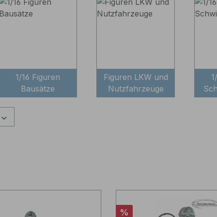
1/16 Figuren
Figuren LKW und
1
Bausätze
Nutzfahrzeuge
Sc
Rabatt
%