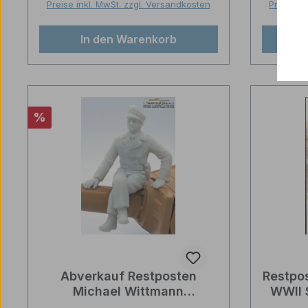
Preise inkl. MwSt. zzgl. Versandkosten
Preise in
In den Warenkorb
Rabatt
%
Abverkauf Restposten
Restpos
Michael Wittmann
WWII S
Panzerkommandant Resin
Ru