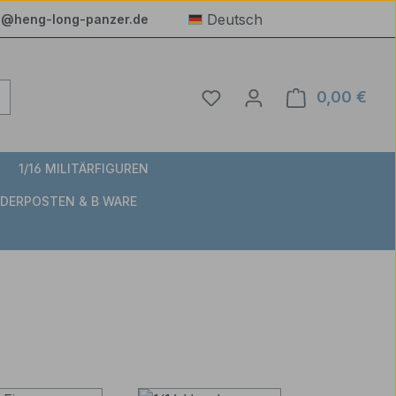
Deutsch
e@heng-long-panzer.de
Du hast 0 Produkte auf 
0,00 €
Ware
1/16 MILITÄRFIGUREN
DERPOSTEN & B WARE