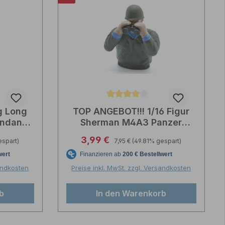
tung von 5 von 5 Sternen
Durchschnittliche Bewertung von 4 von 
g Long
TOP ANGEBOT!!! 1/16 Figur
ndant
Sherman M4A3 Panzer
tstoff
Kommandant mit Fernglass
Regulärer Preis:
Verkaufspreis:
3,99 €
espart)
7,95 €
(49.81% gespart)
Kunststoff bemalt
sandkosten
Preise inkl. MwSt. zzgl. Versandkosten
b
In den Warenkorb