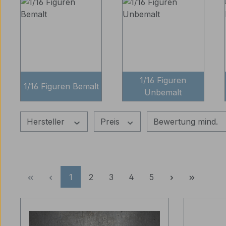
1/16 Figuren
1/16 Figuren Bemalt
Unbemalt
Hersteller
Preis
Bewertung mind.
Seite
Seite
Seite
Seite
Seite
1
2
3
4
5