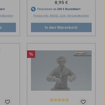
reis:
Regulärer Preis:
8,95 €
Maßstab
sandkosten
Preise inkl. MwSt. zzgl. Versandkosten
b
In den Warenkorb
Rabatt
%