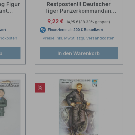
Durchschnittliche Bewertung von 5 von 
ng Figur
Restposten!!! Deutscher
ant
Tiger Panzerkommandant
t 1:16
Resin unbemalt 1:16 licmas-
Regulärer Preis:
reis:
Verkaufspreis:
9,22 €
14,95 €
(38.33% gespart)
tank
sandkosten
Preise inkl. MwSt. zzgl. Versandkosten
b
In den Warenkorb
Rabatt
%