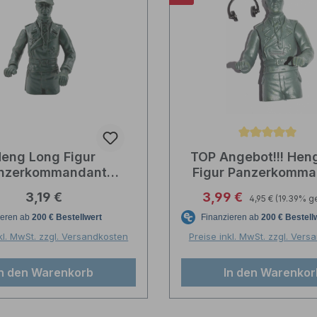
Durchschnittliche Bewer
eng Long Figur
TOP Angebot!!! Hen
nzerkommandant
Figur Panzerkomma
stoff unbemalt 1:16
mit Kopfhörer Kuns
Regulärer Preis:
Regulärer Preis:
Verkaufspreis:
3,19 €
3,99 €
4,95 €
(19.39% g
unbemalt 1:16
kl. MwSt. zzgl. Versandkosten
Preise inkl. MwSt. zzgl. Ver
In den Warenkorb
In den Warenkor