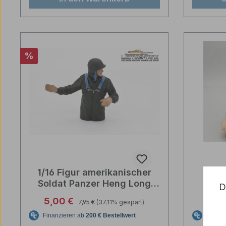
Rabatt
%
1/16 Figur amerikanischer
Re
Soldat Panzer Heng Long
red
D
bemalt
Ba
Regulärer Preis:
Verkaufspreis:
5,00 €
7,95 €
(37.11% gespart)
Panzer