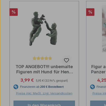
Rabatt
Rabatt
%
%
Durchschnittliche Bewertung von 5 von 5 Sternen
TOP ANGEBOT!!! unbemalte
Figur 
Figuren mit Hund für Heng
Panzer
Long Stug 1 : 16
Regulärer Preis:
Verkaufspreis:
Verk
3,99 €
4,2
5,95 €
(32.94% gespart)
Preise inkl. MwSt. zzgl. Versandkosten
Preise in
In den Warenkorb