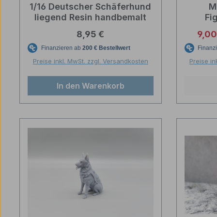
1/16 Deutscher Schäferhund
M
liegend Resin handbemalt
Fi
Kom
Regulärer Preis:
Verk
8,95 €
9,00
Panzer
Preise inkl. MwSt. zzgl. Versandkosten
Preise in
In den Warenkorb