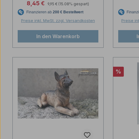
Regulärer Preis:
Verkaufspreis:
8,45 €
9,95 €
(15.08% gespart)
unbemalt 1:16 licmas-tank
Trump
Preise inkl. MwSt. zzgl. Versandkosten
Preise in
In den Warenkorb
Rabatt
%