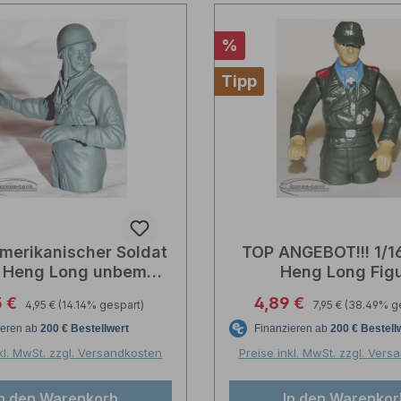
Rabatt
%
Tipp
amerikanischer Soldat
TOP ANGEBOT!!! 1/16
 Heng Long unbemalt
Heng Long Fig
1:16
Panzerkommandan
Regulärer Preis:
Regulärer Preis:
aufspreis:
Verkaufspreis:
5 €
4,89 €
4,95 €
(14.14% gespart)
7,95 €
(38.49% g
Kopfhörer Kunststoff
kl. MwSt. zzgl. Versandkosten
Preise inkl. MwSt. zzgl. Ver
In den Warenkorb
In den Warenkor