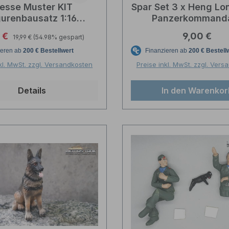
esse Muster KIT
Spar Set 3 x Heng Lo
gurenbausatz 1:16
Panzerkommand
mandant Deutsche
Kunststoff unbemal
Regulärer Preis:
aufspreis:
Regulärer P
 €
9,00 €
19,99 €
(54.98% gespart)
besatzung Normandie
1944
kl. MwSt. zzgl. Versandkosten
Preise inkl. MwSt. zzgl. Ver
Details
In den Warenkor